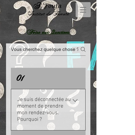
A
'Foufa
Institut de Beauté
Foire aux Questions
01
Je suis déconnectée au
moment de prendre
mon rendez-vous.
Pourquoi ?