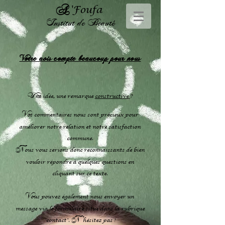
A
'Foufa
Institut de Beauté
Votre avis compte beaucoup pour nous
U
ne idée, une remarque
constructive
?
V
os commentaires nous sont précieux
pour
améliorer notre relation et notre satisfaction
commune
.
N
ous vous serions donc reconnaissants de bien
vouloir répondre à quelques questions en
cliquant sur ce texte.
V
ous pouvez également nous envoyer un
message via le formulaire situé dans la rubrique
N '
"contact".
hésitez pas !