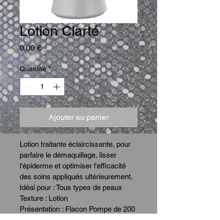
Lotion Clarté
Prix
0,00 €
Quantité
*
Ajouter au panier
Lotion traitante éclaircissante, pour 
parfaire le démaquillage, lisser 
l'épiderme et optimiser l'efficacité 
des soins appliqués ultérieurement.
Idéal pour : Tous types de peaux
Texture : Lotion
Présentation : Flacon Pompe de 200 
ml